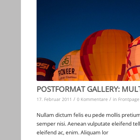
POSTFORMAT GALLERY: MULTI
/
/
17. Februar 2011
0 Kommentare
in
Frontpage 
Nullam dictum felis eu pede mollis pretiu
semper nisi. Aenean vulputate eleifend tell
eleifend ac, enim. Aliquam lor