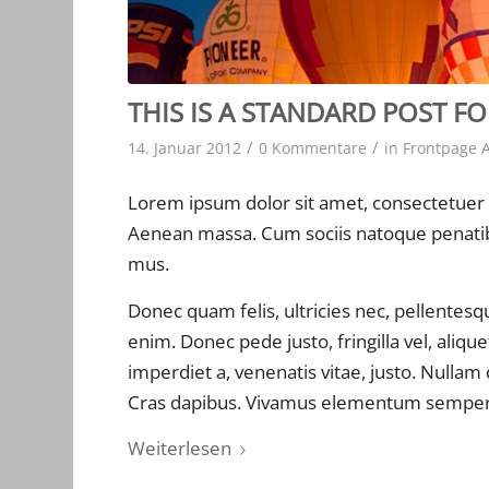
THIS IS A STANDARD POST F
/
/
14. Januar 2012
0 Kommentare
in
Frontpage A
Lorem ipsum dolor sit amet, consectetuer 
Aenean massa. Cum sociis natoque penatibu
mus.
Donec quam felis, ultricies nec, pellentes
enim. Donec pede justo, fringilla vel, alique
imperdiet a, venenatis vitae, justo. Nullam 
Cras dapibus. Vivamus elementum semper 
Weiterlesen