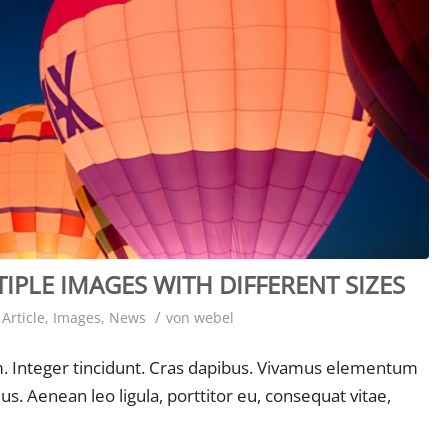
PLE IMAGES WITH DIFFERENT SIZES
/
Article
,
Images
,
News
von
webel
m. Integer tincidunt. Cras dapibus. Vivamus elementum
us. Aenean leo ligula, porttitor eu, consequat vitae,