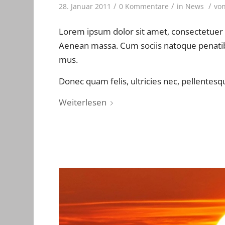
/
/
/
28. Januar 2011
0 Kommentare
in
News
vo
Lorem ipsum dolor sit amet, consectetuer 
Aenean massa. Cum sociis natoque penatibu
mus.
Donec quam felis, ultricies nec, pellentesq
Weiterlesen