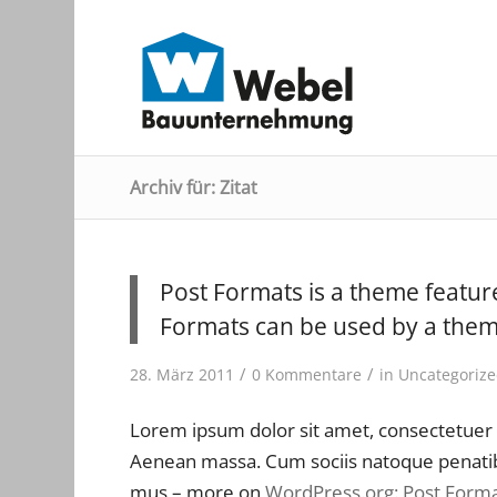
Archiv für: Zitat
Post Formats is a theme featur
Formats can be used by a theme
/
/
28. März 2011
0 Kommentare
in
Uncategoriz
Lorem ipsum dolor sit amet, consectetuer 
Aenean massa. Cum sociis natoque penatibu
mus – more on
WordPress.org: Post Form