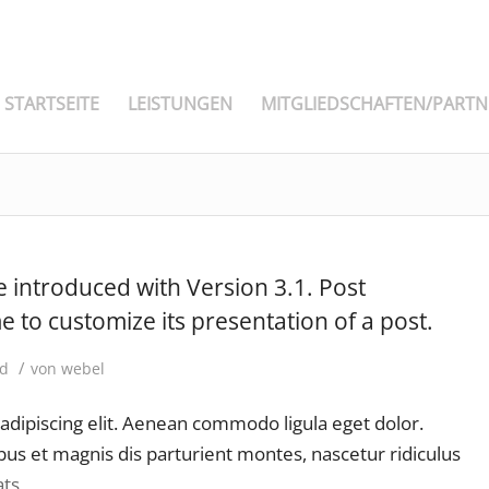
STARTSEITE
LEISTUNGEN
MITGLIEDSCHAFTEN/PARTN
e introduced with Version 3.1. Post
 to customize its presentation of a post.
/
ed
von
webel
adipiscing elit. Aenean commodo ligula eget dolor.
s et magnis dis parturient montes, nascetur ridiculus
ats